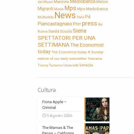
Mediobanca
Manovra
Meloni
dei Musei
Mps
Migranti
Mps-Mediobanca
Moda
News
Pd
Multiutility
Palio
press
Piancastagnaio
Pnrr
Rai
Siena
Sanità
Roma
Scuola
SPETTATORI PER UNA
SETTIMANA
The Economist
today
The Economist today A Sunday
edition of our daily newsletter
Toscana
Trump
Turismo
Venezia
Università
Cultura
Fiona Apple –
Criminal
5 Agosto 2026
The Mamas & The
Papas – California