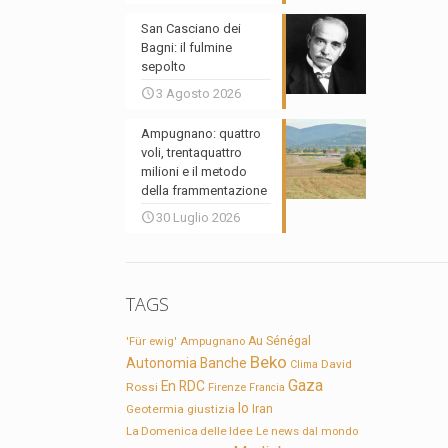
San Casciano dei
Bagni: il fulmine
sepolto
3 Agosto 2026
Ampugnano: quattro
voli, trentaquattro
milioni e il metodo
della frammentazione
30 Luglio 2026
TAGS
'Für ewig'
Ampugnano
Au Sénégal
Beko
Autonomia
Banche
David
Clima
Gaza
En RDC
Rossi
Firenze
Francia
Io
Geotermia
giustizia
Iran
La Domenica delle Idee
Le news dal mondo