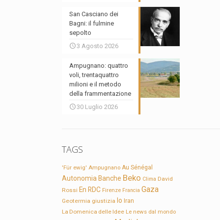
San Casciano dei
Bagni: il fulmine
sepolto
3 Agosto 2026
Ampugnano: quattro
voli, trentaquattro
milioni e il metodo
della frammentazione
30 Luglio 2026
TAGS
'Für ewig'
Ampugnano
Au Sénégal
Beko
Autonomia
Banche
David
Clima
Gaza
En RDC
Rossi
Firenze
Francia
Io
Geotermia
giustizia
Iran
La Domenica delle Idee
Le news dal mondo