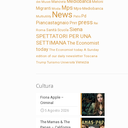
Mediobanca
Manovra
Meloni
dei Musei
Mps
Migranti
Mps-Mediobanca
Moda
News
Pd
Multiutility
Palio
press
Piancastagnaio
Pnrr
Rai
Siena
Sanità
Roma
Scuola
SPETTATORI PER UNA
SETTIMANA
The Economist
today
The Economist today A Sunday
edition of our daily newsletter
Toscana
Trump
Turismo
Venezia
Università
Cultura
Fiona Apple –
Criminal
5 Agosto 2026
The Mamas & The
Papas – California