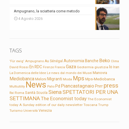
Ampugnano, la sciatteria come metodo
4 Agosto 2026
TAGS
Beko
Autonomia
Banche
'Für ewig'
Ampugnano
Au Sénégal
Clima
Gaza
En RDC
Io
David Rossi
Firenze
Geotermia
giustizia
Iran
Francia
Manovra
La Domenica delle Idee
Le news dal mondo dei Musei
Mps
Mediobanca
Migranti
Meloni
Mps-Mediobanca
Moda
News
press
Piancastagnaio
Pd
Pnrr
Multiutility
Palio
Siena
SPETTATORI PER UNA
Sanità
Rai
Roma
Scuola
SETTIMANA
The Economist today
The Economist
today A Sunday edition of our daily newsletter
Toscana
Trump
Turismo
Venezia
Università