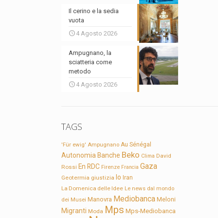
Il cerino e la sedia
vuota
4 Agosto 2026
Ampugnano, la
sciatteria come
metodo
4 Agosto 2026
TAGS
'Für ewig'
Ampugnano
Au Sénégal
Beko
Autonomia
Banche
David
Clima
Gaza
En RDC
Rossi
Firenze
Francia
Io
Geotermia
giustizia
Iran
La Domenica delle Idee
Le news dal mondo
Mediobanca
Manovra
Meloni
dei Musei
Mps
Migranti
Mps-Mediobanca
Moda