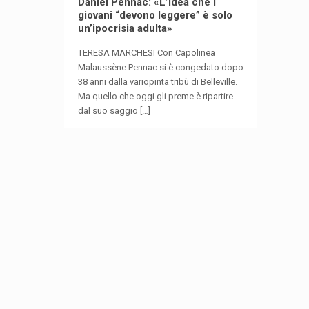
Daniel Pennac: «L’idea che i
giovani “devono leggere” è solo
un’ipocrisia adulta»
TERESA MARCHESI Con Capolinea
Malaussène Pennac si è congedato dopo
38 anni dalla variopinta tribù di Belleville.
Ma quello che oggi gli preme è ripartire
dal suo saggio
[…]