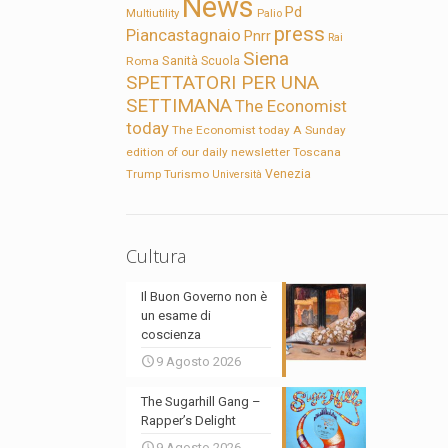
News
Pd
Multiutility
Palio
press
Piancastagnaio
Pnrr
Rai
Siena
Sanità
Roma
Scuola
SPETTATORI PER UNA
SETTIMANA
The Economist
today
The Economist today A Sunday
edition of our daily newsletter
Toscana
Trump
Turismo
Venezia
Università
Cultura
Il Buon Governo non è
un esame di
coscienza
9 Agosto 2026
The Sugarhill Gang –
Rapper’s Delight
9 Agosto 2026