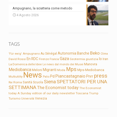
Ampugnano, la sciatteria come metodo
4 Agosto 2026
TAGS
Beko
Autonomia
Banche
'Für ewig'
Ampugnano
Au Sénégal
Clima
Gaza
En RDC
Io
David Rossi
Firenze
Geotermia
giustizia
Iran
Francia
Manovra
La Domenica delle Idee
Le news dal mondo dei Musei
Mps
Mediobanca
Migranti
Meloni
Mps-Mediobanca
Moda
News
press
Piancastagnaio
Pd
Pnrr
Multiutility
Palio
Siena
SPETTATORI PER UNA
Sanità
Rai
Roma
Scuola
SETTIMANA
The Economist today
The Economist
today A Sunday edition of our daily newsletter
Toscana
Trump
Turismo
Venezia
Università