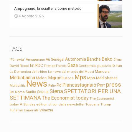
Ampugnano, la sciatteria come metodo
4 Agosto 2026
TAGS
Beko
Autonomia
Banche
'Für ewig'
Ampugnano
Au Sénégal
Clima
Gaza
En RDC
Io
David Rossi
Firenze
Geotermia
giustizia
Iran
Francia
Manovra
La Domenica delle Idee
Le news dal mondo dei Musei
Mps
Mediobanca
Migranti
Meloni
Mps-Mediobanca
Moda
News
press
Piancastagnaio
Pd
Pnrr
Multiutility
Palio
Siena
SPETTATORI PER UNA
Sanità
Rai
Roma
Scuola
SETTIMANA
The Economist today
The Economist
today A Sunday edition of our daily newsletter
Toscana
Trump
Turismo
Venezia
Università