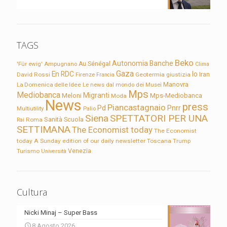
TAGS
Beko
Autonomia
Banche
'Für ewig'
Ampugnano
Au Sénégal
Clima
Gaza
En RDC
Io
David Rossi
Firenze
Geotermia
giustizia
Iran
Francia
Manovra
La Domenica delle Idee
Le news dal mondo dei Musei
Mps
Mediobanca
Migranti
Meloni
Mps-Mediobanca
Moda
News
press
Piancastagnaio
Pd
Pnrr
Multiutility
Palio
Siena
SPETTATORI PER UNA
Sanità
Rai
Roma
Scuola
SETTIMANA
The Economist today
The Economist
today A Sunday edition of our daily newsletter
Toscana
Trump
Turismo
Venezia
Università
Cultura
Nicki Minaj – Super Bass
8 Agosto 2026