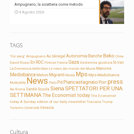
Ampugnano, la sciatteria come metodo
4 Agosto 2026
TAGS
Beko
Autonomia
Banche
'Für ewig'
Ampugnano
Au Sénégal
Clima
Gaza
En RDC
Io
David Rossi
Firenze
Geotermia
giustizia
Iran
Francia
Manovra
La Domenica delle Idee
Le news dal mondo dei Musei
Mps
Mediobanca
Migranti
Meloni
Mps-Mediobanca
Moda
News
press
Piancastagnaio
Pd
Pnrr
Multiutility
Palio
Siena
SPETTATORI PER UNA
Sanità
Rai
Roma
Scuola
SETTIMANA
The Economist today
The Economist
today A Sunday edition of our daily newsletter
Toscana
Trump
Turismo
Venezia
Università
Cultura