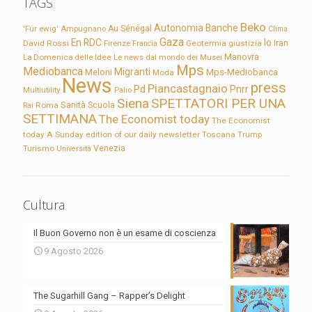
TAGS
Beko
Autonomia
Banche
'Für ewig'
Ampugnano
Au Sénégal
Clima
Gaza
En RDC
Io
David Rossi
Firenze
Geotermia
giustizia
Iran
Francia
Manovra
La Domenica delle Idee
Le news dal mondo dei Musei
Mps
Mediobanca
Migranti
Meloni
Mps-Mediobanca
Moda
News
press
Piancastagnaio
Pd
Pnrr
Multiutility
Palio
Siena
SPETTATORI PER UNA
Sanità
Rai
Roma
Scuola
SETTIMANA
The Economist today
The Economist
today A Sunday edition of our daily newsletter
Toscana
Trump
Turismo
Venezia
Università
Cultura
Il Buon Governo non è un esame di coscienza
9 Agosto 2026
The Sugarhill Gang – Rapper’s Delight