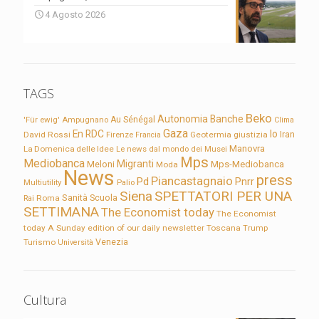
4 Agosto 2026
TAGS
Beko
Autonomia
Banche
'Für ewig'
Ampugnano
Au Sénégal
Clima
Gaza
En RDC
Io
David Rossi
Firenze
Geotermia
giustizia
Iran
Francia
Manovra
La Domenica delle Idee
Le news dal mondo dei Musei
Mps
Mediobanca
Migranti
Meloni
Mps-Mediobanca
Moda
News
press
Piancastagnaio
Pd
Pnrr
Multiutility
Palio
Siena
SPETTATORI PER UNA
Sanità
Rai
Roma
Scuola
SETTIMANA
The Economist today
The Economist
today A Sunday edition of our daily newsletter
Toscana
Trump
Turismo
Venezia
Università
Cultura