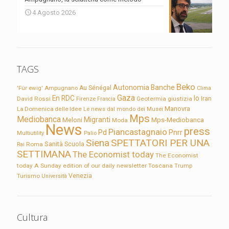
4 Agosto 2026
TAGS
Beko
Autonomia
Banche
'Für ewig'
Ampugnano
Au Sénégal
Clima
Gaza
En RDC
Io
David Rossi
Firenze
Geotermia
giustizia
Iran
Francia
Manovra
La Domenica delle Idee
Le news dal mondo dei Musei
Mps
Mediobanca
Migranti
Meloni
Mps-Mediobanca
Moda
News
press
Piancastagnaio
Pd
Pnrr
Multiutility
Palio
Siena
SPETTATORI PER UNA
Sanità
Rai
Roma
Scuola
SETTIMANA
The Economist today
The Economist
today A Sunday edition of our daily newsletter
Toscana
Trump
Turismo
Venezia
Università
Cultura