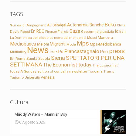
TAGS
Beko
Autonomia
Banche
'Für ewig'
Ampugnano
Au Sénégal
Clima
Gaza
En RDC
Io
David Rossi
Firenze
Geotermia
giustizia
Iran
Francia
Manovra
La Domenica delle Idee
Le news dal mondo dei Musei
Mps
Mediobanca
Migranti
Meloni
Mps-Mediobanca
Moda
News
press
Piancastagnaio
Pd
Pnrr
Multiutility
Palio
Siena
SPETTATORI PER UNA
Sanità
Rai
Roma
Scuola
SETTIMANA
The Economist today
The Economist
today A Sunday edition of our daily newsletter
Toscana
Trump
Turismo
Venezia
Università
Cultura
Muddy Waters – Mannish Boy
6 Agosto 2026