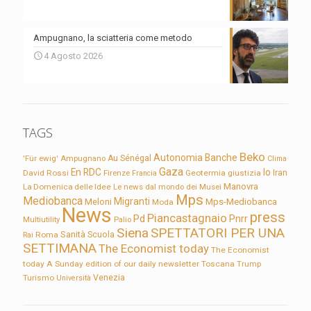
Ampugnano, la sciatteria come metodo
4 Agosto 2026
TAGS
Beko
Autonomia
Banche
'Für ewig'
Ampugnano
Au Sénégal
Clima
Gaza
En RDC
Io
David Rossi
Firenze
Geotermia
giustizia
Iran
Francia
Manovra
La Domenica delle Idee
Le news dal mondo dei Musei
Mps
Mediobanca
Migranti
Meloni
Mps-Mediobanca
Moda
News
press
Piancastagnaio
Pd
Pnrr
Multiutility
Palio
Siena
SPETTATORI PER UNA
Sanità
Rai
Roma
Scuola
SETTIMANA
The Economist today
The Economist
today A Sunday edition of our daily newsletter
Toscana
Trump
Turismo
Venezia
Università